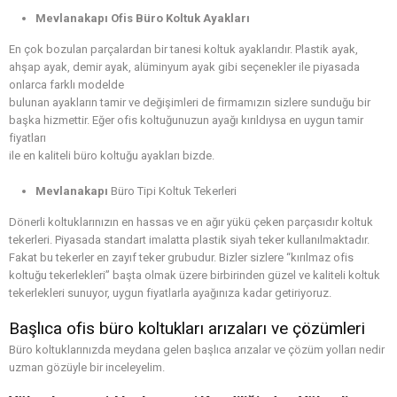
Mevlanakapı Ofis Büro Koltuk Ayakları
En çok bozulan parçalardan bir tanesi koltuk ayaklarıdır. Plastik ayak,
ahşap ayak, demir ayak, alüminyum ayak gibi seçenekler ile piyasada
onlarca farklı modelde
bulunan ayakların tamir ve değişimleri de firmamızın sizlere sunduğu bir
başka hizmettir. Eğer ofis koltuğunuzun ayağı kırıldıysa en uygun tamir
fiyatları
ile en kaliteli büro koltuğu ayakları bizde.
Mevlanakapı
Büro Tipi Koltuk Tekerleri
Dönerli koltuklarınızın en hassas ve en ağır yükü çeken parçasıdır koltuk
tekerleri. Piyasada standart imalatta plastik siyah teker kullanılmaktadır.
Fakat bu tekerler en zayıf teker grubudur. Bizler sizlere “kırılmaz ofis
koltuğu tekerlekleri” başta olmak üzere birbirinden güzel ve kaliteli koltuk
tekerlekleri sunuyor, uygun fiyatlarla ayağınıza kadar getiriyoruz.
Başlıca ofis büro koltukları arızaları ve çözümleri
Büro koltuklarınızda meydana gelen başlıca arızalar ve çözüm yolları nedir
uzman gözüyle bir inceleyelim.