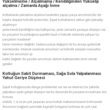
Yükselmeme / Alçalmama / Kendiliğinden Yükselip
alçalma / Zamanla Aşağı İnme
Koltuklarda yükselme alçalma hareketini yapan parça amortisördür. Bir
başka deyişle hidrolik/pistondur. Şayet koltuklarınız eskisi gibi yükselip
alçalmıyor
yada kendi kendiliğine inip kalkıyorsa, yada zamanla yavaşça düşüyor ise
bu parçanın bozulduğuna işarettir.Gazlı e hidrolik sistemle çalışan bu
parçaların maalesef
tamiri mümkün değildir. Sadece parça değişimi ile bu arızayı gidermek
mümkündür. İnternet üzerinde amortisör ve hidrolik satışları mevcuttur
lakin her amortisör iyi
kalite değildir. Bu yüzden amortisör alırken kalitesinden emin olmak
gerekir.
Koltuğun Sabit Durmaması, Sağa Sola Yalpalanması
Yahut Geriye Düşmesi
Şayet koltuğunuzda denge problemleri var ise ve istemsiz bir şekilde
yalpalıyor yada geriye düşüyor ise bu durumda iki parçanın bozulması söz
konusu
olabilir. 1.si ve en çok yaşanan arıza koltuk mekanizmasının kırılmasıdır.
Amortisör bağlantı yerindeki kaynaklı bölgenin kırılması en çok rast