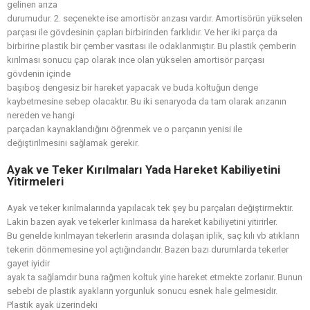
gelinen arıza
durumudur. 2. seçenekte ise amortisör arızası vardır. Amortisörün yükselen
parçası ile gövdesinin çapları birbirinden farklıdır. Ve her iki parça da
birbirine plastik bir çember vasıtası ile odaklanmıştır. Bu plastik çemberin
kırılması sonucu çap olarak ince olan yükselen amortisör parçası
gövdenin içinde
başıboş dengesiz bir hareket yapacak ve buda koltuğun denge
kaybetmesine sebep olacaktır. Bu iki senaryoda da tam olarak arızanın
nereden ve hangi
parçadan kaynaklandığını öğrenmek ve o parçanın yenisi ile
değiştirilmesini sağlamak gerekir.
Ayak ve Teker Kırılmaları Yada Hareket Kabiliyetini
Yitirmeleri
Ayak ve teker kırılmalarında yapılacak tek şey bu parçaları değiştirmektir.
Lakin bazen ayak ve tekerler kırılmasa da hareket kabiliyetini yitirirler.
Bu genelde kırılmayan tekerlerin arasında dolaşan iplik, saç kılı vb atıkların
tekerin dönmemesine yol açtığındandır. Bazen bazı durumlarda tekerler
gayet iyidir
ayak ta sağlamdır buna rağmen koltuk yine hareket etmekte zorlanır. Bunun
sebebi de plastik ayakların yorgunluk sonucu esnek hale gelmesidir.
Plastik ayak üzerindeki