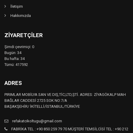
İletişim
Hakkımızda
ZIYARETÇILER
Şimdi çevrimiçi: 0
Bugün: 34
Bu hafta: 34
Tümü: 417592
ADRES
PIRIMLAR MOBİLYA SAN VE DIŞ,TİC,LTD,ŞTİ. ADRES: ZİYAGÖKALP MAH
BAĞLAR CADDESİ 2725 SOK NO:7/A
BAŞAKŞEHİR/ İKİTELLİ/İSTANBUL/TÜRKİYE
refakatcikoltugu@gmail.com
FABRİKA TEL : +90 850 259 79 70 MÜŞTERİ TEMSİLCİSİ TEL : +90 212