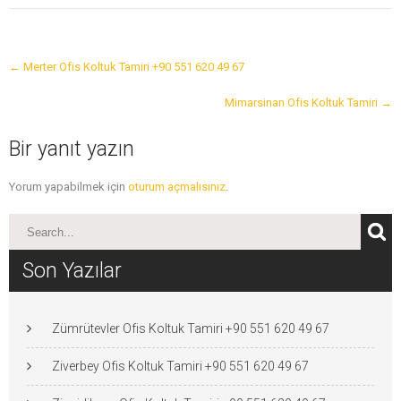
Post
←
Merter Ofis Koltuk Tamiri +90 551 620 49 67
navigation
Mimarsinan Ofis Koltuk Tamiri
→
Bir yanıt yazın
Yorum yapabilmek için
oturum açmalısınız
.
Son Yazılar
Zümrütevler Ofis Koltuk Tamiri +90 551 620 49 67
Ziverbey Ofis Koltuk Tamiri +90 551 620 49 67