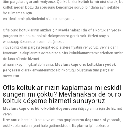
tüm parçalara
garanti
veriyoruz. Çünkü bizler
koltuk tamircisi
olarak, bu
koltuk neden bozuldu sorusunu kendimize sorup, bir daha aynı şekilde
bozulmaması için
en ideal tamir çözümlerini sizlere sunuyoruz.
Ofis büro koltuklarının arızları için
Mevlanakapı da
ofis koltukları yedek
parçacısı için sokak sokak dolaşmanıza gerek yok. Bizleri arayıp
whatsapp üzerinden resim attığınızda
ihtiyacınız olan parçayı tespit edip sizlere fiyatını veriyoruz. Servis dahil
fiyatımız ile ekiplerimiz adresinizde ofis koltuklarınızı tamir ederken sizler
de kısa sürede hizmet
almanın keyfini çıkartabilirsiniz.
Mevlanakapı ofis koltukları yedek
parçacısı
olarak envanterimizde bir koltuğu oluşturan tüm parçalar
mevcuttur.
Ofis koltuklarınızın kaplaması mı eskidi
süngeri mi çöktü? Mevlanakapı de büro
koltuk döşeme hizmeti sunuyoruz.
Mevlanakapı ofis büro koltuk döşemecisi
ihtiyaçlarınız için de hizmet
veren
firmamız
, her türlü koltuk ve oturma gruplarınızın
döşemesini
yaparak,
eski kaplamalarını yeni hale getirmektedir.
Kaplama
için sizlerden