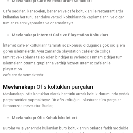
Mevlanakapı Cafe ve Restaurant Koltukları
Cafe sedirleri, kanepeleri, berjerleri ve cafe koltukları ile restaurantlarda
kullanılan her türlü sandalye ve tekli koltuklarında kaplamalarını ve diğer
tüm arızalarını yapmakta ve onarmaktayız.
Mevlanakapı İnternet Cafe ve Playstation Koltukları
İnternet cafeler koltukların tamiratı söz konusu olduğunda çok sık işlem
gören işletmelerdir. Aynı zamanda playstation cafeler de çokça
tamirat ve kaplama talep eden bir diğer iş yerleridir. Firmamız diğer tüm
işletmelerin oturma gruplarına verdiği hizmeti internet cafeler ile
playstation
cafelere de vermektedir.
Mevlanakapı
Ofis koltukları parçaları
Mevlanakapı ofis koltukları olarak her türlü arızalı koltuk durumunda yedek
parça tamirleri yapmaktayız. Bir ofis koltuğunu oluşturan tüm parçalar
firmamızda mevcuttur. Bunlar;
Mevlanakapı Ofis Koltuk İskeletleri
Bürolar ve iş yerlerinde kullanılan büro koltuklarının onlarca farklı modelde