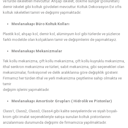
ve türde iskeletleri mevcuttur. Ahşap iskelet, dökme sünger (poliüretan)
demir iskelet gibi koltuk gövdeleri mevcuttur. Koltuk Dekorasyon Evi ofis
koltuk iskeletleri tamiri ve değişimi yapmaktadır.
Mevlanakapı Büro Koltuk Kolları
Plastik kol, ahşap kol, demir kol, alüminyum kol gibi türlerde ve yüzlerce
farklı modelde olan kolçakların tamir ve değişimlerini de yapmaktayız.
Mevlanakapı Mekanizmalar
Tek kollu mekanizma, çift kollu mekanizma, çift kollu kuyruklu mekanizma,
ithal senkron mekanizma ve türleri, sabit mekanizma, gibi seçenekleri olan
mekanizmalar, fonksiyonel ve delik aralıklarına göre değişiklik gösterir.
Firmamız her türden ithal ve yerli mekanizma çeşitlerine sahip olmakta ve
tamir
değişim işlerini yapmaktadır.
Mevlanakapı Amortisör Grupları ( Hidrolik ve Pistonlar)
Class1, Class2, Class3, Class4 gibi kalite seviyelerinde ve siyah boyalı-
krom gibi imalat seçenekleriyle satışa sunulan koltuk pistonlarının
arızalanması durumunda değişimi de firmamızca yapılmaktadır.