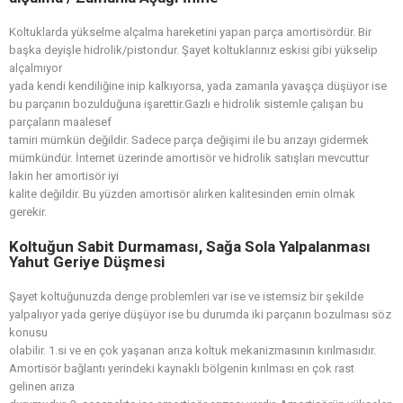
Koltuklarda yükselme alçalma hareketini yapan parça amortisördür. Bir
başka deyişle hidrolik/pistondur. Şayet koltuklarınız eskisi gibi yükselip
alçalmıyor
yada kendi kendiliğine inip kalkıyorsa, yada zamanla yavaşça düşüyor ise
bu parçanın bozulduğuna işarettir.Gazlı e hidrolik sistemle çalışan bu
parçaların maalesef
tamiri mümkün değildir. Sadece parça değişimi ile bu arızayı gidermek
mümkündür. İnternet üzerinde amortisör ve hidrolik satışları mevcuttur
lakin her amortisör iyi
kalite değildir. Bu yüzden amortisör alırken kalitesinden emin olmak
gerekir.
Koltuğun Sabit Durmaması, Sağa Sola Yalpalanması
Yahut Geriye Düşmesi
Şayet koltuğunuzda denge problemleri var ise ve istemsiz bir şekilde
yalpalıyor yada geriye düşüyor ise bu durumda iki parçanın bozulması söz
konusu
olabilir. 1.si ve en çok yaşanan arıza koltuk mekanizmasının kırılmasıdır.
Amortisör bağlantı yerindeki kaynaklı bölgenin kırılması en çok rast
gelinen arıza