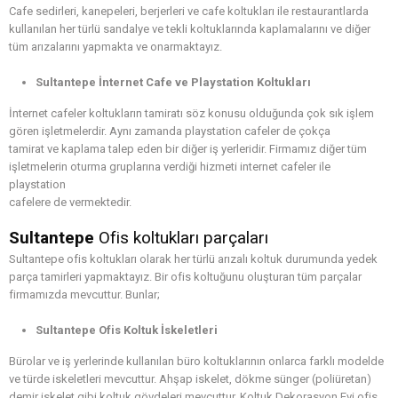
Cafe sedirleri, kanepeleri, berjerleri ve cafe koltukları ile restaurantlarda
kullanılan her türlü sandalye ve tekli koltuklarında kaplamalarını ve diğer
tüm arızalarını yapmakta ve onarmaktayız.
Sultantepe İnternet Cafe ve Playstation Koltukları
İnternet cafeler koltukların tamiratı söz konusu olduğunda çok sık işlem
gören işletmelerdir. Aynı zamanda playstation cafeler de çokça
tamirat ve kaplama talep eden bir diğer iş yerleridir. Firmamız diğer tüm
işletmelerin oturma gruplarına verdiği hizmeti internet cafeler ile
playstation
cafelere de vermektedir.
Sultantepe
Ofis koltukları parçaları
Sultantepe ofis koltukları olarak her türlü arızalı koltuk durumunda yedek
parça tamirleri yapmaktayız. Bir ofis koltuğunu oluşturan tüm parçalar
firmamızda mevcuttur. Bunlar;
Sultantepe Ofis Koltuk İskeletleri
Bürolar ve iş yerlerinde kullanılan büro koltuklarının onlarca farklı modelde
ve türde iskeletleri mevcuttur. Ahşap iskelet, dökme sünger (poliüretan)
demir iskelet gibi koltuk gövdeleri mevcuttur. Koltuk Dekorasyon Evi ofis