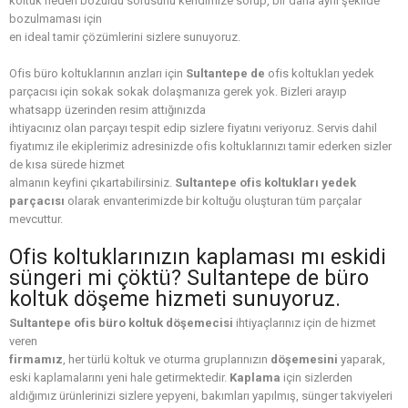
koltuk neden bozuldu sorusunu kendimize sorup, bir daha aynı şekilde
bozulmaması için
en ideal tamir çözümlerini sizlere sunuyoruz.
Ofis büro koltuklarının arızları için
Sultantepe de
ofis koltukları yedek
parçacısı için sokak sokak dolaşmanıza gerek yok. Bizleri arayıp
whatsapp üzerinden resim attığınızda
ihtiyacınız olan parçayı tespit edip sizlere fiyatını veriyoruz. Servis dahil
fiyatımız ile ekiplerimiz adresinizde ofis koltuklarınızı tamir ederken sizler
de kısa sürede hizmet
almanın keyfini çıkartabilirsiniz.
Sultantepe ofis koltukları yedek
parçacısı
olarak envanterimizde bir koltuğu oluşturan tüm parçalar
mevcuttur.
Ofis koltuklarınızın kaplaması mı eskidi
süngeri mi çöktü? Sultantepe de büro
koltuk döşeme hizmeti sunuyoruz.
Sultantepe ofis büro koltuk döşemecisi
ihtiyaçlarınız için de hizmet
veren
firmamız
, her türlü koltuk ve oturma gruplarınızın
döşemesini
yaparak,
eski kaplamalarını yeni hale getirmektedir.
Kaplama
için sizlerden
aldığımız ürünlerinizi sizlere yepyeni, bakımları yapılmış, sünger takviyeleri