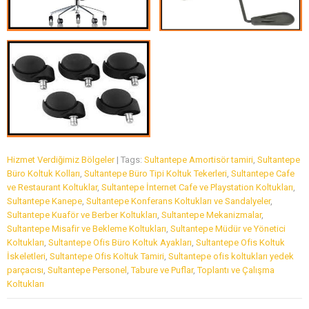
Hizmet Verdiğimiz Bölgeler
| Tags:
Sultantepe Amortisör tamiri
,
Sultantepe
Büro Koltuk Kolları
,
Sultantepe Büro Tipi Koltuk Tekerleri
,
Sultantepe Cafe
ve Restaurant Koltuklar
,
Sultantepe İnternet Cafe ve Playstation Koltukları
,
Sultantepe Kanepe
,
Sultantepe Konferans Koltukları ve Sandalyeler
,
Sultantepe Kuaför ve Berber Koltukları
,
Sultantepe Mekanizmalar
,
Sultantepe Misafir ve Bekleme Koltukları
,
Sultantepe Müdür ve Yönetici
Koltukları
,
Sultantepe Ofis Büro Koltuk Ayakları
,
Sultantepe Ofis Koltuk
İskeletleri
,
Sultantepe Ofis Koltuk Tamiri
,
Sultantepe ofis koltukları yedek
parçacısı
,
Sultantepe Personel
,
Tabure ve Puflar
,
Toplantı ve Çalışma
Koltukları