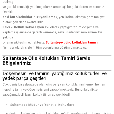
edilmiş
ve gerekli temizliği yapılmış olarak ambalajlı bir şekilde teslim alırsınız.
Üstelik
eski büro koltuklarınızı yenilemek
, yeni koltuk almaya göre maliyet
olarak çok daha avantajlıdır.
Kaldı ki
Koltuk Dekorasyon Evi
olarak yaptığımız tüm döşeme ve
kaplama işlerine de garanti vermekte, eski ürünlerinizi mükemmel bir
şekilde
onararak
teslim etmekteyiz.
Sultantepe büro koltukları tamiri
firması
olarak sizlerin tüm sorunlarına çözüm olmaktayız
Sultantepe Ofis Koltukları Tamiri Servis
Bölgelerimiz
Döşemesini ve tamirini yaptığımız koltuk türleri ve
yedek parça çeşitleri
Çok geniş bir yelpazede olan ofis ve iş yeri koltuklarının hemen hemen
hepsine tamir ve döşeme işlemi yapabilmekteyiz. Bununla birlikte
yaptığımız belli başlı koltuk türleri şu şekildedir;
Sultantepe Müdür ve Yönetici Koltukları
İş yerlerinde kullanılan patron koltukları, müdür ve yönetici grubuna dair her