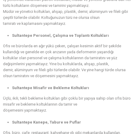
türlü koltukların döşemesi ve tamirini yapmaktayız.
Müdür ve yönetici koltukları, ahşap, plastik, demir, alüminyum ve fileli gibi
çeşitli türlerde olabilir. Koltuğunuzun türü ne olursa olsun
tamiratı ve kaplamasını yapmaktayız.
Sultantepe Personel, Çalışma ve Toplantı Koltukları
Ofis ve bürolarda en ağır yükü çeken, çalışan kesimin aktif bir şekilde
kullandığı ve genelde en çok arızanın yada deformenin yaşandığı
koltuklar olan personel ve çalışma koltuklarının da tamiratını ve yüz
değişimlerini yapmaktayız. Yine bu koltuklarda, ahşap, plastik,
demir, alüminyum ve fileli gibi türlerde olabilir. Ve yine hangi türde olursa
olsun tamiratını ve döşemesini yapmaktayız.
Sultantepe Misafir ve Bekleme Koltukları
Üçlü, ikili, tekli bekleme koltukları gibi çoklu bir yapıya sahip olan ofis büro
misafir ve bekleme koltuklarının da tamir ve
döşemesini yapmaktayız.
Sultantepe Kanepe, Tabure ve Puflar
Ofis, büro, cafe, restaurant, kahvehane vb gibi mekanlarda kullanılan,