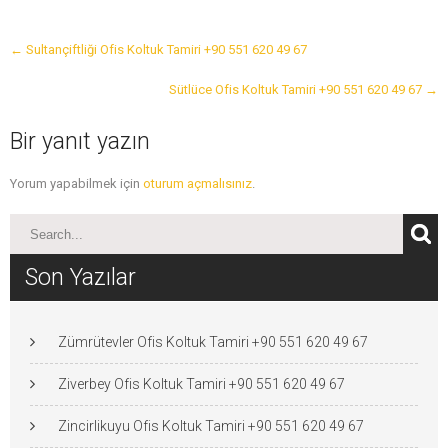
Post
←
Sultançiftliği Ofis Koltuk Tamiri +90 551 620 49 67
navigation
Sütlüce Ofis Koltuk Tamiri +90 551 620 49 67
→
Bir yanıt yazın
Yorum yapabilmek için
oturum açmalısınız
.
Son Yazılar
Zümrütevler Ofis Koltuk Tamiri +90 551 620 49 67
Ziverbey Ofis Koltuk Tamiri +90 551 620 49 67
Zincirlikuyu Ofis Koltuk Tamiri +90 551 620 49 67