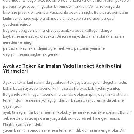
durumudur. 2. seçenekte ise amortisör arızası vardır. Amortisörün yükselen
parçası ile gövdesinin çapları birbirinden farklıdır. Ve her iki parça da
birbirine plastik bir çember vasıtası ile odaklanmıştır. Bu plastik çemberin
kırılması sonucu çap olarak ince olan yükselen amortisör parçası
gövdenin içinde
başıboş dengesiz bir hareket yapacak ve buda koltuğun denge
kaybetmesine sebep olacaktır. Bu iki senaryoda da tam olarak arızanın
nereden ve hangi
parçadan kaynaklandığını öğrenmek ve o parçanın yenisi ile
değiştirilmesini sağlamak gerekir.
Ayak ve Teker Kırılmaları Yada Hareket Kabiliyetini
Yitirmeleri
Ayak ve teker kırılmalarında yapılacak tek şey bu parçaları değiştirmektir.
Lakin bazen ayak ve tekerler kırılmasa da hareket kabiliyetini yitirirler.
Bu genelde kırılmayan tekerlerin arasında dolaşan iplik, saç kılı vb atıkların
tekerin dönmemesine yol açtığındandır. Bazen bazı durumlarda tekerler
gayet iyidir
ayak ta sağlamdır buna rağmen koltuk yine hareket etmekte zorlanır. Bunun
sebebi de plastik ayakların yorgunluk sonucu esnek hale gelmesidir.
Plastik ayak üzerindeki
yükün basıncı sonucu esnemesi tekerlerin dik durmasına engel olur. Dik