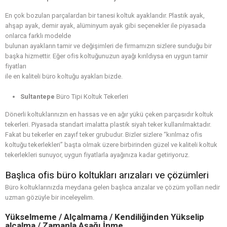
En çok bozulan parçalardan bir tanesi koltuk ayaklarıdır. Plastik ayak,
ahşap ayak, demir ayak, alüminyum ayak gibi seçenekler ile piyasada
onlarca farklı modelde
bulunan ayakların tamir ve değişimleri de firmamızın sizlere sunduğu bir
başka hizmettir. Eğer ofis koltuğunuzun ayağı kırıldıysa en uygun tamir
fiyatları
ile en kaliteli büro koltuğu ayakları bizde.
Sultantepe
Büro Tipi Koltuk Tekerleri
Dönerli koltuklarınızın en hassas ve en ağır yükü çeken parçasıdır koltuk
tekerleri. Piyasada standart imalatta plastik siyah teker kullanılmaktadır.
Fakat bu tekerler en zayıf teker grubudur. Bizler sizlere “kırılmaz ofis
koltuğu tekerlekleri” başta olmak üzere birbirinden güzel ve kaliteli koltuk
tekerlekleri sunuyor, uygun fiyatlarla ayağınıza kadar getiriyoruz.
Başlıca ofis büro koltukları arızaları ve çözümleri
Büro koltuklarınızda meydana gelen başlıca arızalar ve çözüm yolları nedir
uzman gözüyle bir inceleyelim.
Yükselmeme / Alçalmama / Kendiliğinden Yükselip
alçalma / Zamanla Aşağı İnme