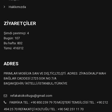
Hakkımızda
ZIYARETÇILER
Şimdi çevrimiçi: 4
Bugün: 107
Bu hafta: 832
Tümü: 416312
ADRES
PIRIMLAR MOBİLYA SAN VE DIŞ,TİC,LTD,ŞTİ. ADRES: ZİYAGÖKALP MAH
BAĞLAR CADDESİ 2725 SOK NO:7/A
BAŞAKŞEHİR/ İKİTELLİ/İSTANBUL/TÜRKİYE
refakatcikoltugu@gmail.com
FABRİKA TEL : +90 850 259 79 70 MÜŞTERİ TEMSİLCİSİ TEL : +90 212
494 25 70 REFAKATÇİ KOLTUĞU TEL : +90 542 251 11 70